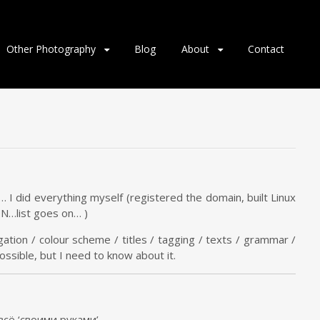
Other Photography
Blog
About
Contact
… I did everything myself (registered the domain, built Linux
DN…list goes on… )
gation / colour scheme / titles / tagging / texts / grammar /
ssible, but I need to know about it.
сё ‘своими руками’.