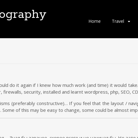
tography
Skip
Home
Travel
to
content
ould do it again if I knew how much work (and time) it would take
firewalls, security, installed and learnt wordpress, php, SEO, C
ms (preferably constructive)… If you feel that the layout / navi
… Some of this may be easy to change, some could be almost impo
л.… Знал бы заранее, скорее всего и не начинал бы. Но зато в