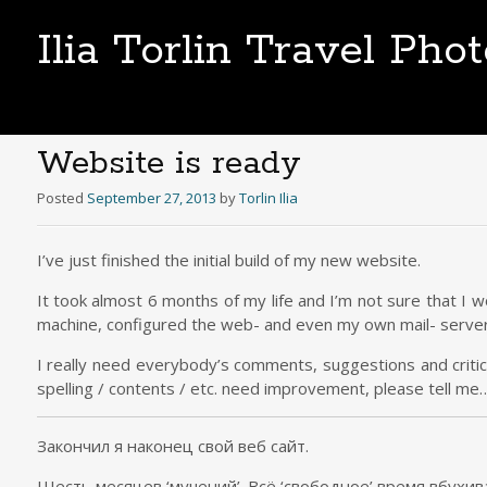
Ilia Torlin Travel Pho
Website is ready
Posted
September 27, 2013
by
Torlin Ilia
I’ve just finished the initial build of my new website.
It took almost 6 months of my life and I’m not sure that I w
machine, configured the web- and even my own mail- server, 
I really need everybody’s comments, suggestions and criticis
spelling / contents / etc. need improvement, please tell me
Закончил я наконец свой веб сайт.
Шесть месяцев ‘мучений’. Всё ‘свободное’ время вбухива