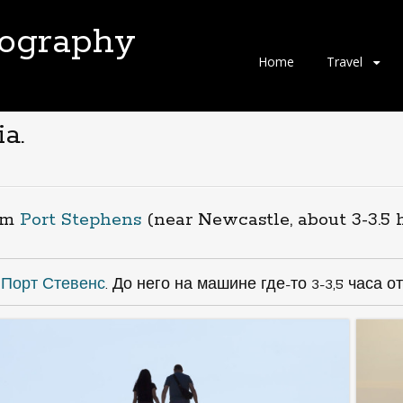
tography
Skip
Home
Travel
to
content
a.
rom
Port Stephens
(near Newcastle, about 3-3.5 
з
Порт Стевенс
. До него на машине где-то 3-3,5 часа о